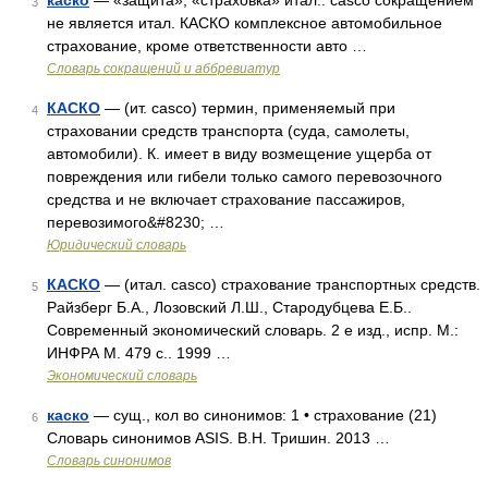
каско
— «защита», «страховка» итал.: casco сокращением
3
не является итал. КАСКО комплексное автомобильное
страхование, кроме ответственности авто …
Словарь сокращений и аббревиатур
КАСКО
— (ит. casco) термин, применяемый при
4
страховании средств транспорта (суда, самолеты,
автомобили). К. имеет в виду возмещение ущерба от
повреждения или гибели только самого перевозочного
средства и не включает страхование пассажиров,
перевозимого&#8230; …
Юридический словарь
КАСКО
— (итал. casco) страхование транспортных средств.
5
Райзберг Б.А., Лозовский Л.Ш., Стародубцева Е.Б..
Современный экономический словарь. 2 е изд., испр. М.:
ИНФРА М. 479 с.. 1999 …
Экономический словарь
каско
— сущ., кол во синонимов: 1 • страхование (21)
6
Словарь синонимов ASIS. В.Н. Тришин. 2013 …
Словарь синонимов