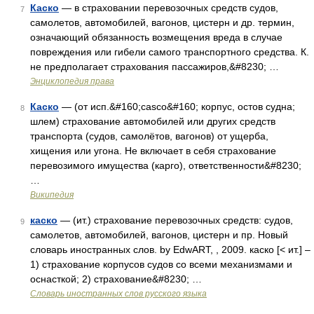
Каско
— в страховании перевозочных средств судов,
7
самолетов, автомобилей, вагонов, цистерн и др. термин,
означающий обязанность возмещения вреда в случае
повреждения или гибели самого транспортного средства. К.
не предполагает страхования пассажиров,&#8230; …
Энциклопедия права
Каско
— (от исп.&#160;casco&#160; корпус, остов судна;
8
шлем) страхование автомобилей или других средств
транспорта (судов, самолётов, вагонов) от ущерба,
хищения или угона. Не включает в себя страхование
перевозимого имущества (карго), ответственности&#8230;
…
Википедия
каско
— (ит.) страхование перевозочных средств: судов,
9
самолетов, автомобилей, вагонов, цистерн и пр. Новый
словарь иностранных слов. by EdwART, , 2009. каско [< ит.] –
1) страхование корпусов судов со всеми механизмами и
оснасткой; 2) страхование&#8230; …
Словарь иностранных слов русского языка