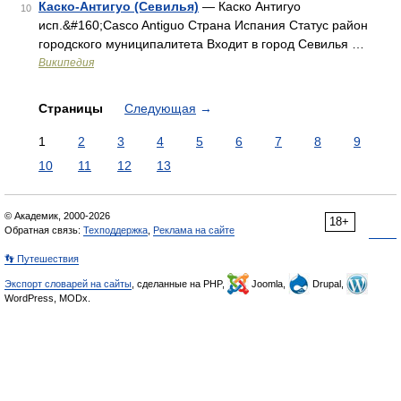
Каско-Антигуо (Севилья)
— Каско Антигуо
10
исп.&#160;Casco Antiguo Страна Испания Статус район
городского муниципалитета Входит в город Севилья …
Википедия
Страницы
Следующая
→
1
2
3
4
5
6
7
8
9
10
11
12
13
© Академик, 2000-2026
18+
Обратная связь:
Техподдержка
,
Реклама на сайте
👣 Путешествия
Экспорт словарей на сайты
, сделанные на PHP,
Joomla,
Drupal,
WordPress, MODx.